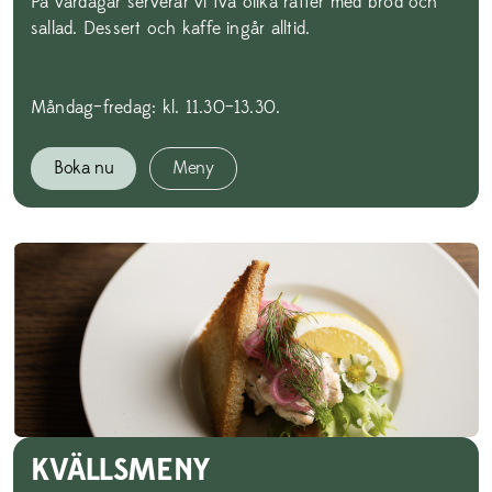
På vardagar serverar vi två olika rätter med bröd och
sallad. Dessert och kaffe ingår alltid.
Måndag–fredag: kl. 11.30–13.30.
Boka nu
Meny
KVÄLLSMENY