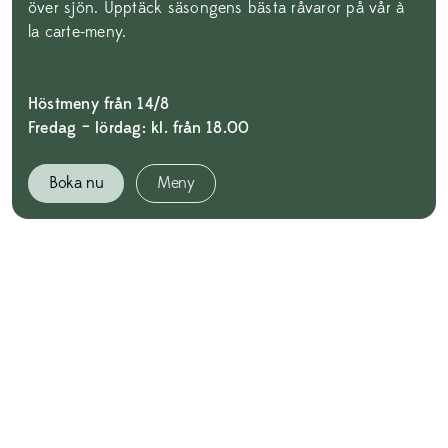
över sjön. Upptäck säsongens bästa råvaror på vår à
la carte-meny.
Höstmeny från 14/8
Fredag – lördag: kl. från 18.00
Boka nu
Meny
⭐️⭐️⭐️⭐️⭐️
Underbar omgivning. Härlig personal och fin frukost och
bekväma rum. Klart fem stjärnor.
Hans