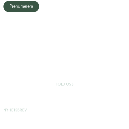
Prenumerera
FÖLJ OSS
NYHETSBREV
Var först med att få det senaste från Aspenäs Herrgård.
Skriv upp dig på vårt nyhetsbrev så får du exklusiva