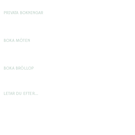
erbjudanden och nyheter före alla andra.
PRIVATA BOKNINGAR
Telefon: 0302-63 00 00
Mejl: info@aspenasherrgard.com
BOKA MÖTEN
Telefon: 0302-63 00 02
Mejl: bokning@aspenasherrgard.com
BOKA BRÖLLOP
Telefon: 0302-63 00 00
Mejl: brollop@aspenasherrgard.com
LETAR DU EFTER...
Paket & erbjudanden
Möten
Restaurangen