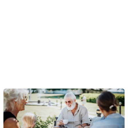
MED MAT OCH DRYCK I FOKUS
I vår 200 år gamla herrgård möts historia och modern känsla.
Här står restaurang och mat i fokus, med noggrant utvalda
råvaror och vacker utsikt över sjön Aspen.
Boka ditt bord och ge dig tid att verkligen vara här. Låt
samtalen ta plats, tempot sjunka och kvällen leva vidare långt
efter att den sista tallriken är bortdukad.