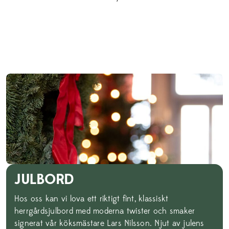
JULBORD
Hos oss kan vi lova ett riktigt fint, klassiskt
herrgårdsjulbord med moderna twister och smaker
signerat vår köksmästare Lars Nilsson. Njut av julens