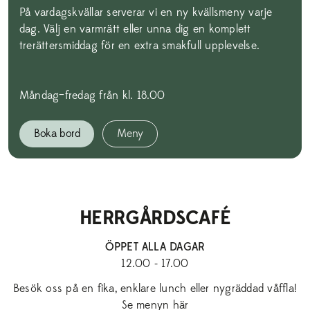
På vardagskvällar serverar vi en ny kvällsmeny varje
dag. Välj en varmrätt eller unna dig en komplett
trerättersmiddag för en extra smakfull upplevelse.
Måndag–fredag från kl. 18.00
Boka bord
Meny
HERRGÅRDSCAFÉ
ÖPPET ALLA DAGAR
12.00 - 17.00
Besök oss på en fika, enklare lunch eller nygräddad våffla!
Se menyn här