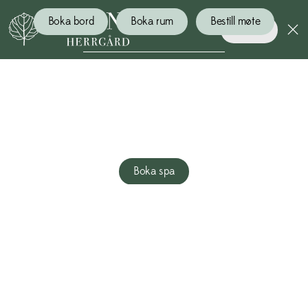
Boka bord
Boka rum
Bestill møte
Boken
AVKOPLING MED
SJØUTSIKT
Boka spa