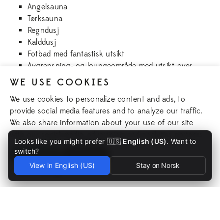
Angelsauna
Tørksauna
Regndusj
Kalddusj
Fotbad med fantastisk utsikt
Avgrensning- og loungeområde med utsikt over
sjøen
WE USE COOKIES
Bar med et utvalg av småretter og drikke
We use cookies to personalize content and ads, to
Bading i Aspen-sjøen
provide social media features and to analyze our traffic.
We also share information about your use of our site
Les mer
with our social media, advertising and analytics partners.
fra 395:-
Looks like you might prefer 🇺🇸
English (US)
. Want to
switch?
Inngang til Aspenäs Spa & Retreat
Accept All
Reject All
View in English (US)
Stay on Norsk
Bestill her
Cookie Settings