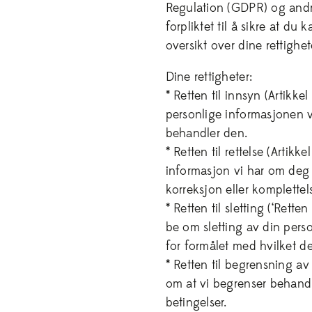
Regulation (GDPR) og andr
forpliktet til å sikre at du
oversikt over dine rettigh
Dine rettigheter:
* Retten til innsyn (Artikk
personlige informasjonen 
behandler den.
* Retten til rettelse (Arti
informasjon vi har om deg er
korreksjon eller komplettel
* Retten til sletting (‘Retten
be om sletting av din pers
for formålet med hvilket d
* Retten til begrensning av
om at vi begrenser behandl
betingelser.