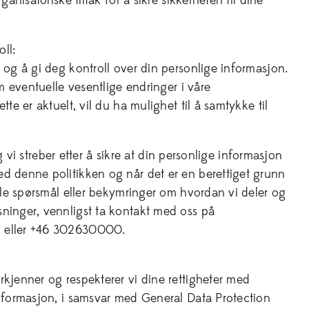
ganisatoriske tiltak for å sikre sikkerheten til dine
ll:
 og å gi deg kontroll over din personlige informasjon.
om eventuelle vesentlige endringer i våre
tte er aktuelt, vil du ha mulighet til å samtykke til
, og vi streber etter å sikre at din personlige informasjon
d denne politikken og når det er en berettiget grunn
elle spørsmål eller bekymringer om hvordan vi deler og
ninger, vennligst ta kontakt med oss på
 eller +46 302630000.
rkjenner og respekterer vi dine rettigheter med
informasjon, i samsvar med General Data Protection