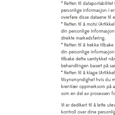
* Retten til dataportabilite
personlige informasjon i en
overføre disse dataene til 
* Retten til å motsi (Artik
din personlige informasjon,
direkte markedsføring.
* Retten til å trekke tilba
din personlige informasjon 
tilbake dette samtykket når
behandlingen basert på sam
* Retten til å klage (Artikke
tilsynsmyndighet hvis du m
krenVær oppmerksom på at vi
som en del av prosessen for
Vi er dedikert til å lette ut
kontroll over dine personli