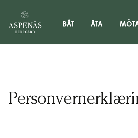
in sommarsemester hos oss – boka nu!
Nu kan du boka
BÅT
ÄTA
MÖT
Personvernerklæri