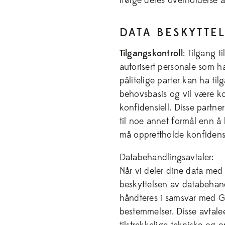
ifølge deres overholdelse a
DATA BESKYTTEL
Tilgangskontroll
: Tilgang t
autorisert personale som ha
pålitelige parter kan ha til
behovsbasis og vil være ko
konfidensiell. Disse partne
til noe annet formål enn å 
må opprettholde konfidensia
Databehandlingsavtaler:
Når vi deler dine data med 
beskyttelsen av databehand
håndteres i samsvar med G
bestemmelser. Disse avtale