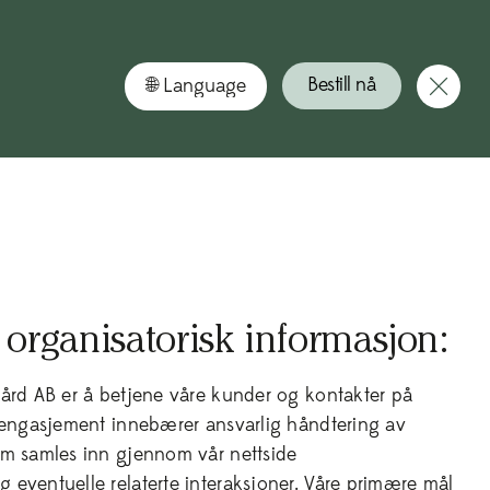
ka din sommarsemester hos oss – boka nu!
Nu kan du
Bestill nå
 organisatorisk informasjon:
ård AB er å betjene våre kunder og kontakter på
 engasjement innebærer ansvarlig håndtering av
om samles inn gjennom vår nettside
eventuelle relaterte interaksjoner. Våre primære mål