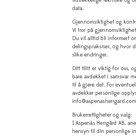
tilstrekkelige tekniske og or
data.
Gjennomsiktighet og kontro
Vi tror på gjennomsiktighet
Du vil alltid bli informert 
delingspraksiser, og hvor de
slike endringer.
Ditt tillit er viktig for oss
bare avdekket i samsvar me
til å gjøre det. For eventu
avdekker personlige opplys
info@aspenasherrgard.com
Brukerrettigheter og valg:
I Aspenäs Herrgård AB, ane
hensyn til din personlige 