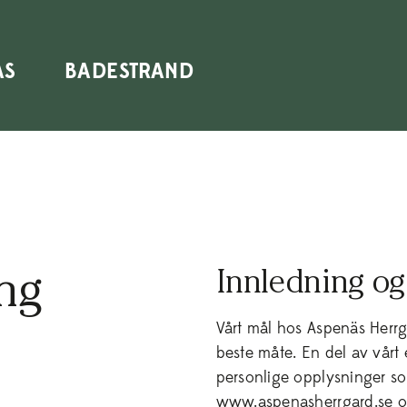
 din sommarsemester hos oss – boka nu!
Nu kan du bo
AS
BADESTRAND
Innledning og
ng
Vårt mål hos Aspenäs Herrg
beste måte. En del av vårt
personlige opplysninger s
www.aspenasherrgard.se og 