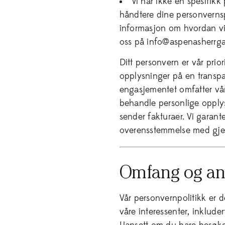
Vi har ikke en spesifik
håndtere dine personvernsp
informasjon om hvordan vi 
oss på info@aspenasherrg
Ditt personvern er vår prior
opplysninger på en transpa
engasjementet omfatter vå
behandle personlige opply
sender fakturaer. Vi garanter
overensstemmelse med gje
Omfang og an
Vår personvernpolitikk er d
våre interessenter, inklude