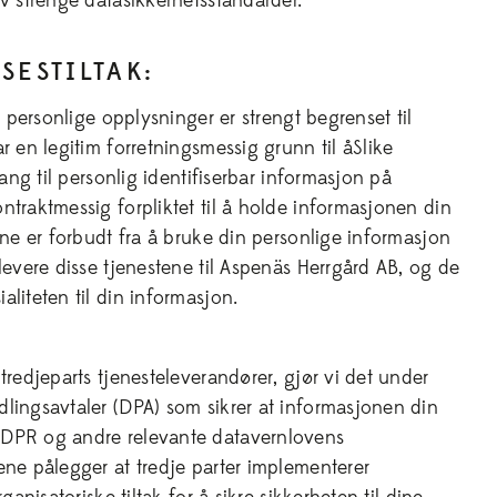
v strenge datasikkerhetsstandarder.
SESTILTAK:
il personlige opplysninger er strengt begrenset til
r en legitim forretningsmessig grunn til åSlike
gang til personlig identifiserbar informasjon på
ntraktmessig forpliktet til å holde informasjonen din
rne er forbudt fra å bruke din personlige informasjon
levere disse tjenestene til Aspenäs Herrgård AB, og de
liteten til din informasjon.
tredjeparts tjenesteleverandører, gjør vi det under
lingsavtaler (DPA) som sikrer at informasjonen din
DPR og andre relevante datavernlovens
ene pålegger at tredje parter implementerer