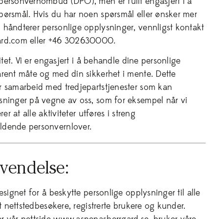
k personvernombud (DPO), men er fullt engasjert i å
ørsmål. Hvis du har noen spørsmål eller ønsker mer
håndterer personlige opplysninger, vennligst kontakt
ard.com eller +46 302630000.
itet. Vi er engasjert i å behandle dine personlige
rent måte og med din sikkerhet i mente. Dette
r samarbeid med tredjepartstjenester som kan
sninger på vegne av oss, som for eksempel når vi
er at alle aktiviteter utføres i streng
ldende personvernlover.
vendelse:
esignet for å beskytte personlige opplysninger til alle
rt nettstedbesøkere, registrerte brukere og kunder.