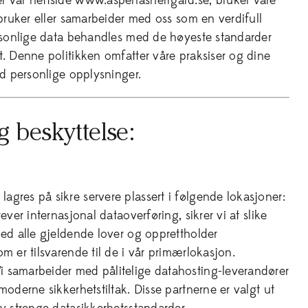
r vår nettside www.aspenasherrgard.se, bruker våre
 bruker eller samarbeider med oss som en verdifull
ersonlige data behandles med de høyeste standarder
t. Denne politikken omfatter våre praksiser og dine
ed personlige opplysninger.
g beskyttelse:
lagres på sikre servere plassert i følgende lokasjoner:
ever internasjonal dataoverføring, sikrer vi at slike
med alle gjeldende lover og opprettholder
m er tilsvarende til de i vår primærlokasjon.
Vi samarbeider med pålitelige datahosting-leverandører
moderne sikkerhetstiltak. Disse partnerne er valgt ut