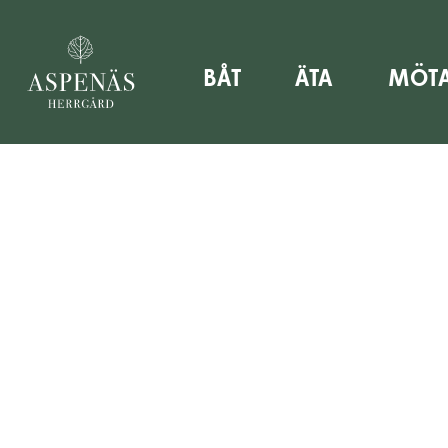
 kan du boka din sommarsemester hos oss – boka nu!
BÅT
ÄTA
MÖT
En plass for fest, hø
begivenheter?