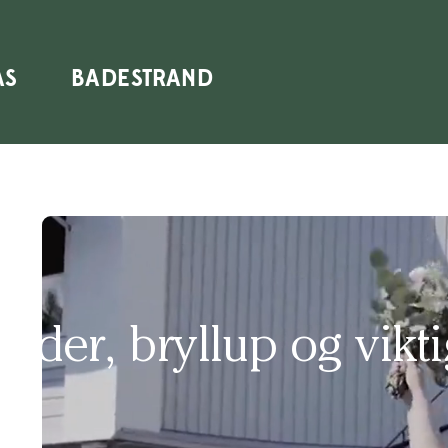
Nu kan du boka din sommarsemester hos oss – boka nu!
AS
BADESTRAND
ytider, bryllup og vikt