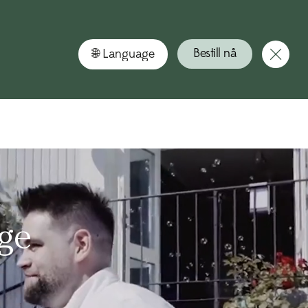
Nu kan du boka din sommarsemester hos oss – boka n
Bestill nå
ige