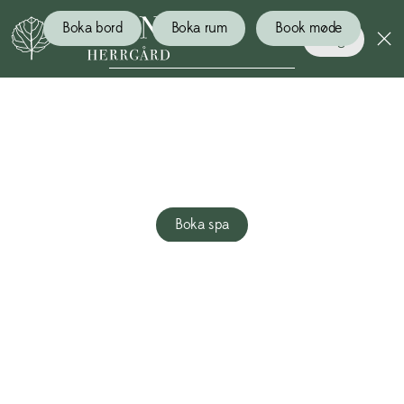
Boka bord
Boka rum
Book møde
Bog
AFKOBLING MED
HAVUDSIGT
Boka spa