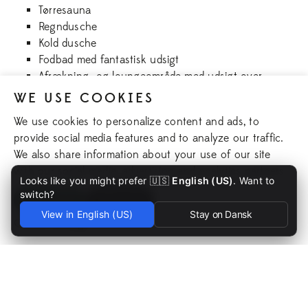
Tørresauna
Regndusche
Kold dusche
Fodbad med fantastisk udsigt
Afrækning- og loungeområde med udsigt over
søen
WE USE COOKIES
Bar med et udvalg af småretter og drikke
We use cookies to personalize content and ads, to
Badning i Aspen-søen
provide social media features and to analyze our traffic.
We also share information about your use of our site
Læs mere
with our social media, advertising and analytics partners.
Looks like you might prefer 🇺🇸
English (US)
. Want to
fra 395,-
switch?
Indgang til Aspenäs Spa & Retreat
Accept All
Reject All
View in English (US)
Stay on Dansk
Bestil her
Cookie Settings