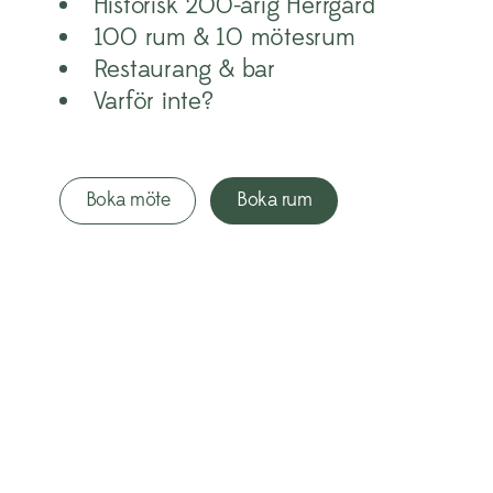
Historisk 200-årig Herrgård
100 rum & 10 mötesrum
Restaurang & bar
Varför inte?
Boka möte
Boka rum