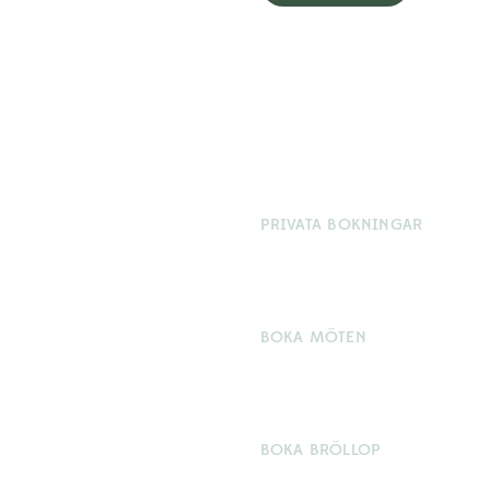
PRIVATA BOKNINGAR
d att få det senaste från
Telefon: 0302-63 00 00
rgård.
Mejl: info@aspenasherrga
ig på vårt nyhetsbrev så får
BOKA MÖTEN
va erbjudanden och
Telefon: 0302-63 00 02
 alla andra.
Mejl: bokning@aspenasher
BOKA BRÖLLOP
Telefon: 0302-63 00 00