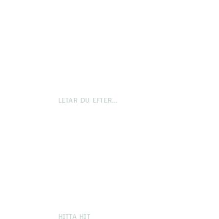
LETAR DU EFTER...
Paket & erbjudanden
rd.com
Möten
Restaurangen
rgard.com
Bröllop och event
HITTA HIT