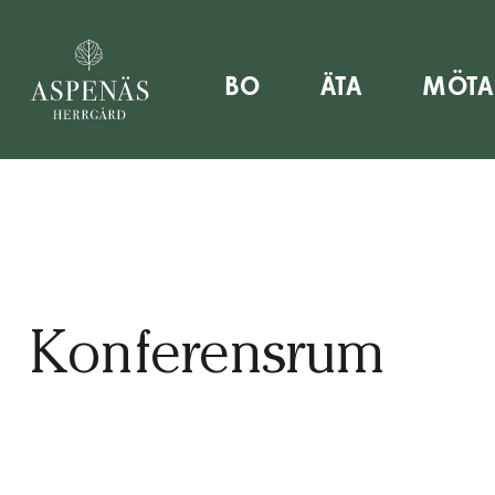
 din sommarsemester hos oss – boka nu!
Nu kan du b
BO
ÄTA
MÖTA
Konferensrum