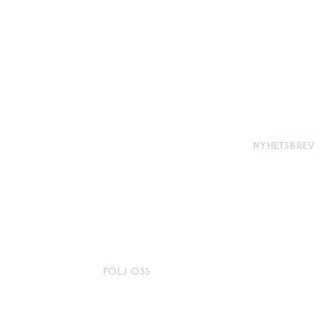
NYHETSBREV
Var först me
Aspenäs Her
Skriv upp d
du exklusi
nyheter före
FÖLJ OSS