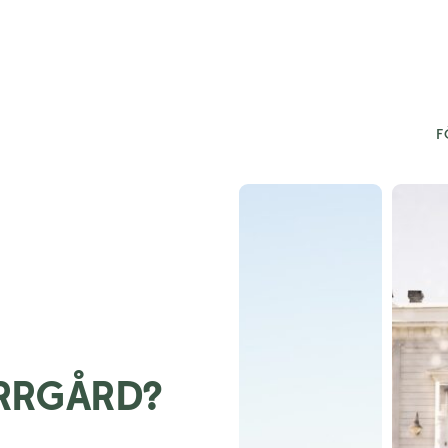
F
RRGÅRD?