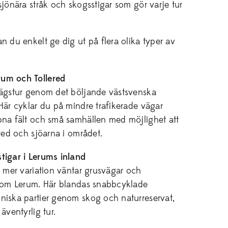
sjönära stråk och skogsstigar som gör varje tur
n du enkelt ge dig ut på flera olika typer av
um och Tollered
vägstur genom det böljande västsvenska
Här cyklar du på mindre trafikerade vägar
pna fält och små samhällen med möjlighet att
ered och sjöarna i området.
tigar i Lerums inland
a mer variation väntar grusvägar och
r om Lerum. Här blandas snabbcyklade
niska partier genom skog och naturreservat,
äventyrlig tur.