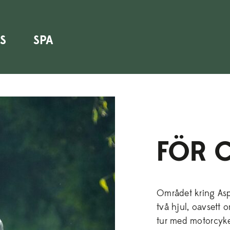
 din sommarsemester hos oss – boka nu!
Nu kan du b
S
SPA
FÖR C
Området kring Asp
två hjul, oavsett 
tur med motorcykel