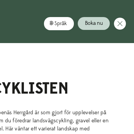
oka din sommarsemester hos oss – boka nu!
Nu kan du
Boka nu
YKLISTEN
enäs Herrgård är som gjort för upplevelser på
om du föredrar landsvägscykling, gravel eller en
. Här väntar ett varierat landskap med