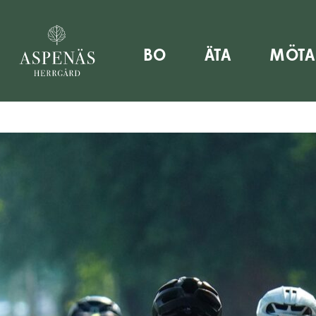
in sommarsemester hos oss – boka nu!
Nu kan du boka
BO
ÄTA
MÖTA