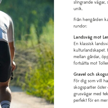
slingrande vägar, 
unik.
Från herrgården ka
rundor:
Landsväg mot Ler
En klassisk lands
kulturlandskapet. 
mellan gårdar, öp
fortsätta mot Toll
Gravel och skogss
För dig som vill h
skogspartier öste
grusvägar med tek
perfekt för en mer 