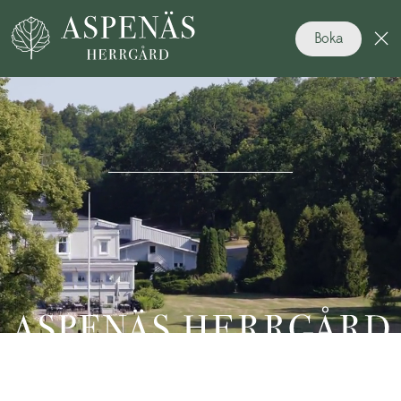
Boka
Tidlös charm i naturnära harmoni