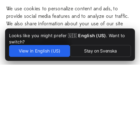
Låt Aspenäs Herrgård stå för inramningen till ett
We use cookies to personalize content and ads, to
oförglömligt dag eller kväll. Herrgården är en fantastisk
provide social media features and to analyze our traffic.
plats med sitt sjönära läge, grönskande omgivningar
We also share information about your use of our site
och vackra rum för fest och boende.
with our social media, advertising and analytics partners.
Looks like you might prefer 🇺🇸
English (US)
. Want to
switch?
Kontakta oss
Accept All
Reject All
View in English (US)
Stay on Svenska
Cookie Settings
Det är en lyx att få arbeta i en
miljö så fylld av historia som
vår herrgård.
Nina Björk
OPERATIV CHEF
EN LÅNG HISTORIA AV VÄRLDSKAP