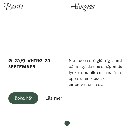
Borås
Alingsås
EVENT
GINPROVNING 25
25/9
Njut av en oförglömlig stund
SEPTEMBER
på herrgården med någon du
tycker om. Tillsammans får ni
uppleva en klassisk
ginprovning med…
Boka här
Läs mer