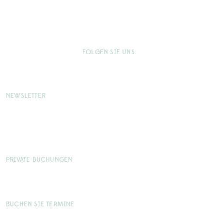
FOLGEN SIE UNS
NEWSLETTER
Seien Sie der Erste, der das Neueste von Aspenäs Herrgård
erfährt.
Melden Sie sich für unseren Newsletter an und erhalten Sie
exklusive Angebote und Neuigkeiten vor allen anderen.
PRIVATE BUCHUNGEN
Telefon: 0302-63 00 00
Mejl: info@aspenasherrgard.com
BUCHEN SIE TERMINE
Telefon: 0302-63 00 02