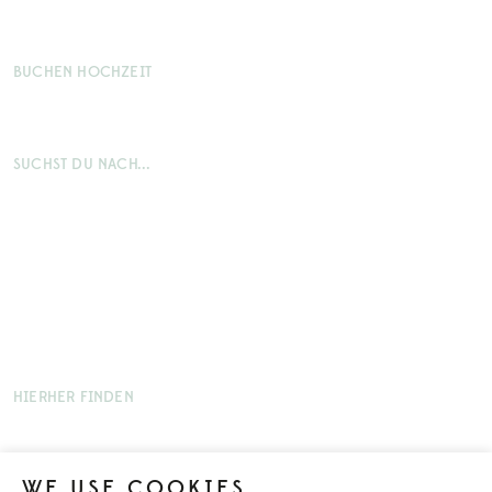
Mejl: bokning@aspenasherrgard.com
BUCHEN HOCHZEIT
Telefon: 0302-63 00 00
Mejl: brollop@aspenasherrgard.com
SUCHST DU NACH...
Angebote
Treffen
Essen und Getränke
Fest und Hochzeit
HIERHER FINDEN
Aspenäs Herrgård, Seatons Allé,
443 91 Lerum.
Öffne Karte in Google Maps
WE USE COOKIES